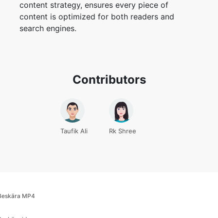
search engines.
Contributors
Taufik Ali
Rk Shree
Beskära MP4
Beskär video