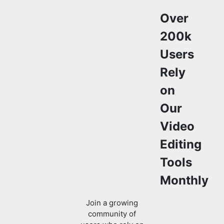
200k
Users
Rely
on
Our
Video
Editing
Tools
Monthly
Join a growing
community of
users who rely on
SafeVideoKit.com