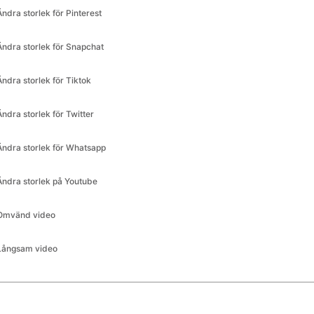
Ändra storlek för Snapchat
Ändra storlek för Tiktok
Ändra storlek för Twitter
Ändra storlek för Whatsapp
Ändra storlek på Youtube
Omvänd video
Långsam video