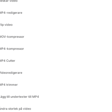
MP4-redigerare
Flip video
MOV-kompressor
MP4-kompressor
MP4 Cutter
Videoredigerare
MP4 trimmer
Lägg till undertexter till MP4
Ändra storlek på video
Videokompressor