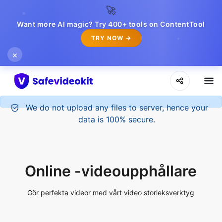
🚀
Want more AI magic? Try 400+ tools on ContentTool
TRY NOW →
×
Online -videoupphållare
Gör perfekta videor med vårt video storleksverktyg
Upload File