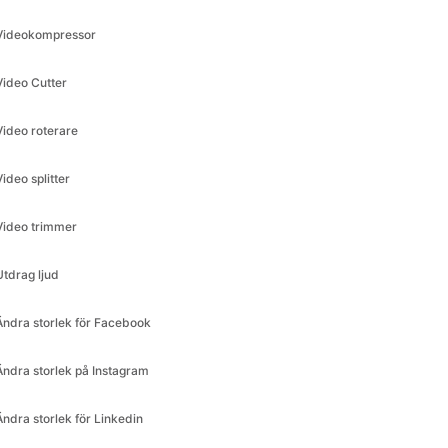
Video Cutter
Video roterare
Video splitter
Video trimmer
Utdrag ljud
Ändra storlek för Facebook
Ändra storlek på Instagram
Ändra storlek för Linkedin
Ändra storlek för Pinterest