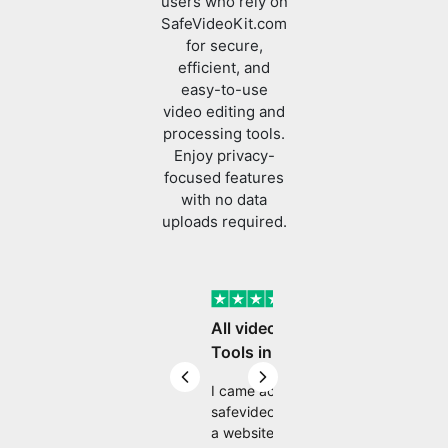
for secure,
efficient, and
easy-to-use
video editing and
processing tools.
Enjoy privacy-
focused features
with no data
uploads required.
Verified
All video editing
Tools in One Place
Previous slide
Next slide
I came across
safevideokit. Looking for
a website that does
everything I need with
Ram Mouddgill
my safevideokit, and