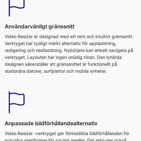
Användarvänligt gränssnitt
Video Resizer är designad med ett rent och intuitivt gränssnitt.
Verktyget har tydligt märkt alternativ för uppladdning,
redigering och nedladdning. Nybörjare kan enkelt navigera på
verktyget. Layouten har ingen onödig röran. Den lyhörda
designen säkerställer att gränssnittet är funktionellt på
stationära datorer, surfplattor och mobila enheter.
Anpassade bildförhållandealternativ
Video Resizer -verktyget ger förinställda bildförhållanden för
populära plattformar för sociala medier. Det erbjuder också
möjligheter för användare att ställa in anpassade dimensioner.