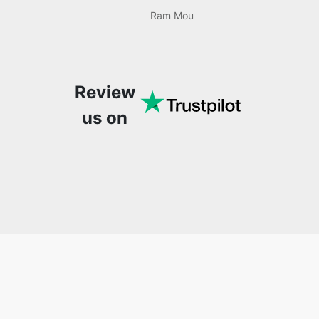
then found com Well,
quite honestly, it feels
like a game changer! It
is an incredibly high-
Review
speed, stable and easy-
to-use site. It has since
us on
become my go-to
whenever I want to edit
or create video. I would
suggest to everyone
who needs snappy tools
every now and then!
Recent posts