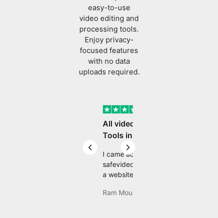
Enjoy privacy-
focused features
with no data
uploads required.
Verified
All video editing
Tools in One Place
Previous slide
Next slide
I came across
safevideokit. Looking for
a website that does
everything I need with
Ram Mouddgill
my safevideokit, and
then found com Well,
quite honestly, it feels
like a game changer! It
is an incredibly high-
Review
speed, stable and easy-