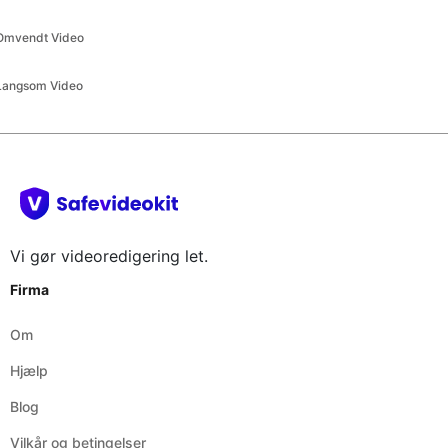
Langsom Video
Vi gør videoredigering let.
Firma
Om
Hjælp
Blog
Vilkår og betingelser
Legal
Vilkår og betingelser