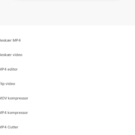
Beskær MP4
Beskær video
MP4 editor
Flip video
MOV kompressor
MP4 kompressor
MP4 Cutter
Video Editor
MP4 trimmer