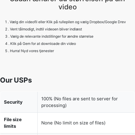
2 . Vent tålmodigt, indtil videoen bliver indlæst
3 . Vælg de relevante indstillinger for ændre størrelse
4 . Klik på Gem for at downloade din video
5 . Hurra! Nyd vores tjenester
Our USPs
100% (No files are sent to server for
Security
processing)
File size
None (No limit on size of files)
limits
Usage limits
None (Process as many files as you want)
Price
Free