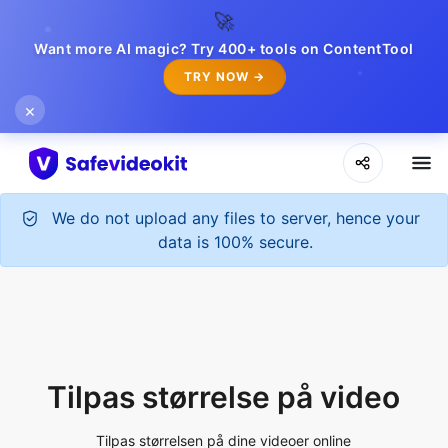
🚀
Want more AI magic? Try 400+ tools on ContentTool
TRY NOW →
×
We do not upload any files to server, hence your
data is 100% secure.
Tilpas størrelse på video
Tilpas størrelsen på dine videoer online