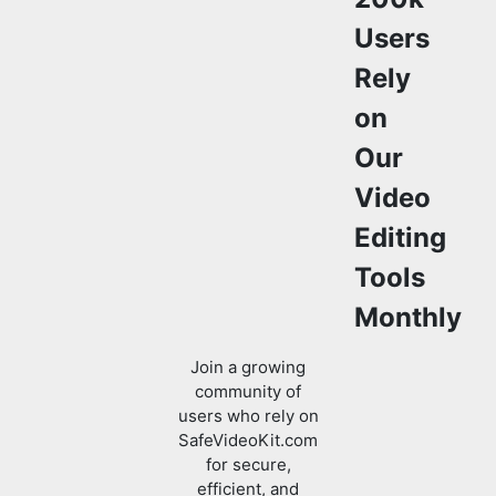
on
Our
Video
Editing
Tools
Monthly
Join a growing
community of
users who rely on
SafeVideoKit.com
for secure,
efficient, and
easy-to-use
video editing and
processing tools.