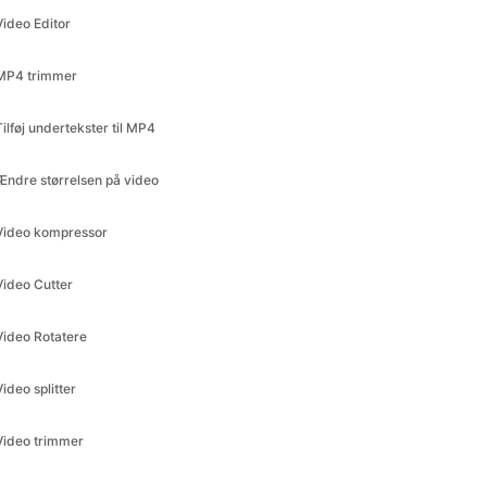
Tilføj undertekster til MP4
Ændre størrelsen på video
Video kompressor
Video Cutter
Video Rotatere
Video splitter
Video trimmer
Uddrag lyd
Ændre størrelse til Facebook