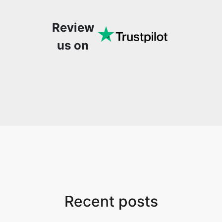
to-use site. It has since
us on
become my go-to
whenever I want to edit
or create video. I would
suggest to everyone
who needs snappy tools
every now and then!
Recent posts