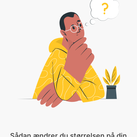
Sådan ændrer du størrelsen på din
video
1 . Vælg din videofil eller Klik på rullepilen og vælg Dropbox/Google Drev