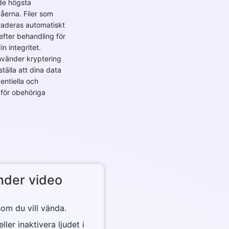
de högsta
åerna. Filer som
raderas automatiskt
 efter behandling för
n integritet.
nvänder kryptering
ställa att dina data
dentiella och
 för obehöriga
nder video
som du vill vända.
ller inaktivera ljudet i