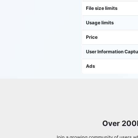
File size limits
Usage limits
Price
User Information Capt
Ads
Over 200k
Join a growing community of users who