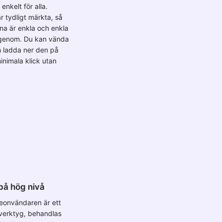
 enkelt för alla.
 tydligt märkta, så
rna är enkla och enkla
genom. Du kan vända
h ladda ner den på
inimala klick utan
på hög nivå
eonvändaren är ett
everktyg, behandlas