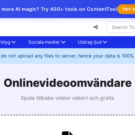
 more AI magic? Try 400+ tools on ContentTool
TRY 
rktyg
Sociala medier
Utdrag ljud
do not upload any files to server, hence your data is 100%
Onlinevideoomvändare
Spola tillbaka videor säkert och gratis