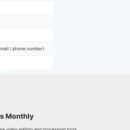
email / phone number)
ls Monthly
se video editing and processing tools.