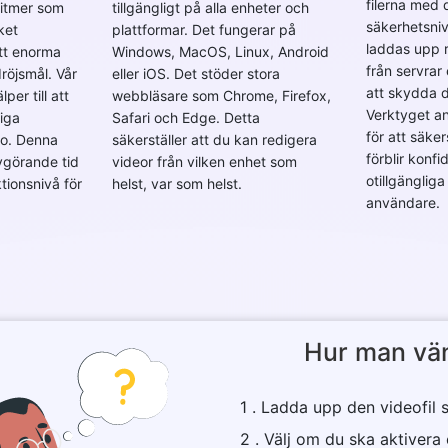
filerna med 
ritmer som
tillgängligt på alla enheter och
säkerhetsniv
ket
plattformar. Det fungerar på
laddas upp 
att enorma
Windows, MacOS, Linux, Android
från servrar
dröjsmål. Vår
eller iOS. Det stöder stora
att skydda di
per till att
webbläsare som Chrome, Firefox,
Verktyget a
iga
Safari och Edge. Detta
för att säker
eo. Denna
säkerställer att du kan redigera
förblir konfi
vgörande tid
videor från vilken enhet som
otillgängliga
tionsnivå för
helst, var som helst.
användare.
Hur man vä
1 . Ladda upp den videofil 
2 . Välj om du ska aktivera e