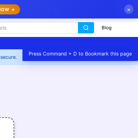
×
NOW →
Blog
Press Command + D to Bookmark this page
 secure.