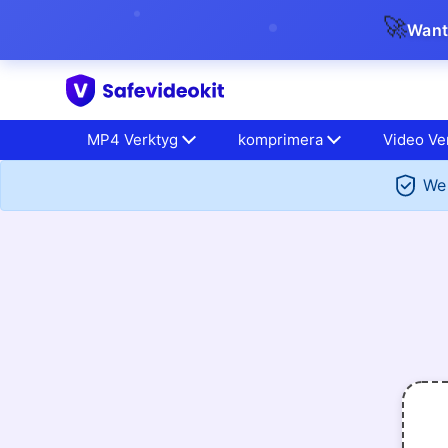
🚀
Want
MP4 Verktyg
komprimera
Video Ve
We 