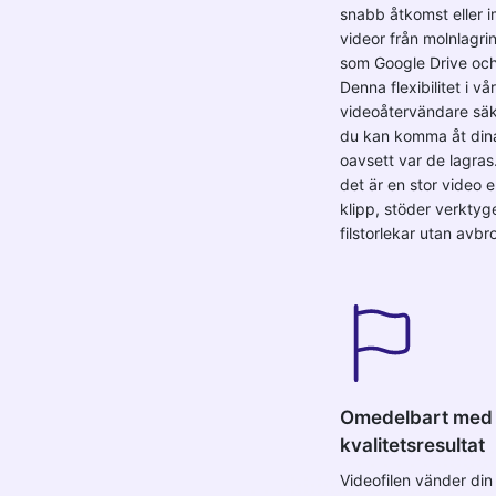
snabb åtkomst eller 
videor från molnlagri
som Google Drive oc
Denna flexibilitet i vår
videoåtervändare säke
du kan komma åt dina 
oavsett var de lagras
det är en stor video el
klipp, stöder verktyge
filstorlekar utan avbro
Omedelbart med
kvalitetsresultat
Videofilen vänder din 