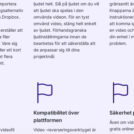
importera
ljudet helt. Slå på ljudet om du vill
gränssnitt är
ngsalternativ
att ljudet ska spelas i den
Knapparna är
h Dropbox.
omvända videon. För en tyst
instruktione
omvänd video, stäng helt enkelt
att komma i
rställer att
av ljudet. Förhandsgranska
en video oc
filer
ljudinställningarna innan de
din enhet i m
. Vare sig
bearbetas för att säkerställa att
problem.
ler ett kort
de anpassar sig till dina
t flera
projektmål.
tt.
Kompatibilitet över
Säkerhet 
plattformen
Även om vid
gratis onlin
videofil
Video -reverseringsverktyget är