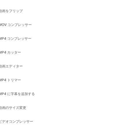
MOV コンプレッサー
MP4 コンプレッサー
MP4 カッター
動画エディター
MP4 トリマー
MP4 に字幕を追加する
動画のサイズ変更
ビデオコンプレッサー
ビデオカッター
ビデオローテータ