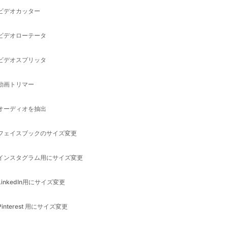
ビデオスプリッタ
動画トリマー
オーディオを抽出
フェイスブックのサイズ変更
インスタグラム用にサイズ変更
LinkedIn用にサイズ変更
Pinterest 用にサイズ変更
Snapchatのサイズ変更
Tiktok用にサイズ変更