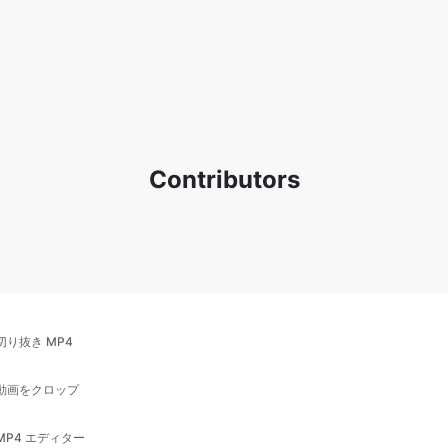
Contributors
切り抜き MP4
動画をクロップ
MP4 エディター
動画をフリップ