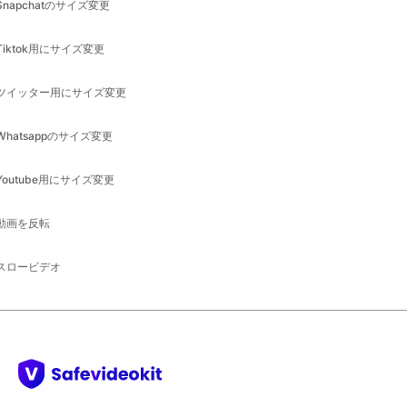
ツイッター用にサイズ変更
Whatsappのサイズ変更
Youtube用にサイズ変更
動画を反転
スロービデオ
動画編集を簡単にします。
会社