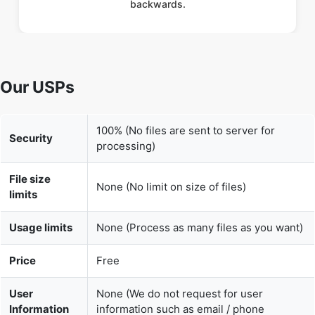
Our USPs
100% (No files are sent to server for
Security
processing)
File size
None (No limit on size of files)
limits
Usage limits
None (Process as many files as you want)
Price
Free
User
None (We do not request for user
Information
information such as email / phone
Captured
number)
None (We provide complete ad free
Ads
experience)