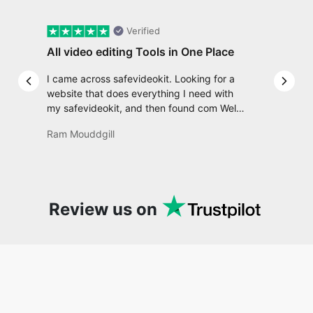
All video editing Tools in One Place
I came across safevideokit. Looking for a
Previous slide
Next 
website that does everything I need with
my safevideokit, and then found com Well,
quite honestly, it feels like a game changer!
Ram Mouddgill
It is an incredibly high-speed, stable and
easy-to-use site. It has since become my
go-to whenever I want to edit or create
video. I would suggest to everyone who
needs snappy tools every now and then!
Review us on