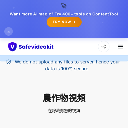
🚀
Want more AI magic? Try 400+ tools on ContentTool
TRY NOW →
×
農作物視頻
在線裁剪您的視頻
Upload File