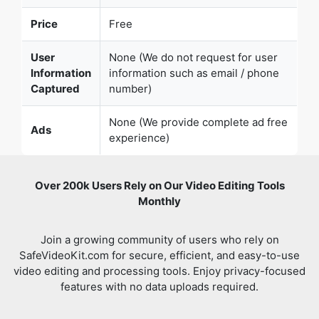
User
None (We do not request for user
Information
information such as email / phone
Captured
number)
None (We provide complete ad free
Ads
experience)
Over 200k Users Rely on Our Video Editing Tools
Monthly
Join a growing community of users who rely on
SafeVideoKit.com for secure, efficient, and easy-to-use
Copy Link
video editing and processing tools. Enjoy privacy-focused
features with no data uploads required.
Verified