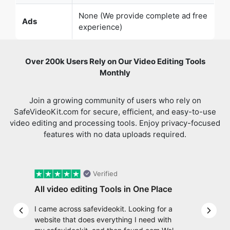
Over 200k Users Rely on Our Video Editing Tools
Monthly
Join a growing community of users who rely on
SafeVideoKit.com for secure, efficient, and easy-to-use
video editing and processing tools. Enjoy privacy-focused
features with no data uploads required.
Verified
All video editing Tools in One Place
I came across safevideokit. Looking for a
Previous slide
Next 
website that does everything I need with
my safevideokit, and then found com Well,
quite honestly, it feels like a game changer!
Ram Mouddgill
It is an incredibly high-speed, stable and
easy-to-use site. It has since become my