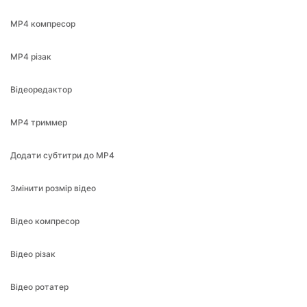
MP4 різак
Відеоредактор
MP4 триммер
Додати субтитри до MP4
Змінити розмір відео
Відео компресор
Відео різак
Відео ротатер
Відео спліттер
Відео триммер