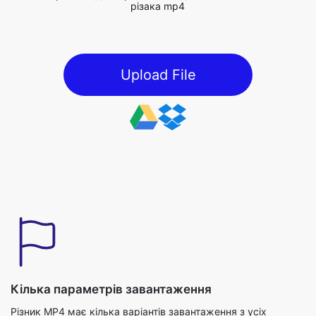
Upload File
Кілька параметрів завантаження
Різник MP4 має кілька варіантів завантаження з усіх
можливих джерел для користувача. Натиснувши кнопку
«Завантаження», дозволяє вибрати файл MP4 зі свого
пристрою разом із функцією перетягування та випадання,