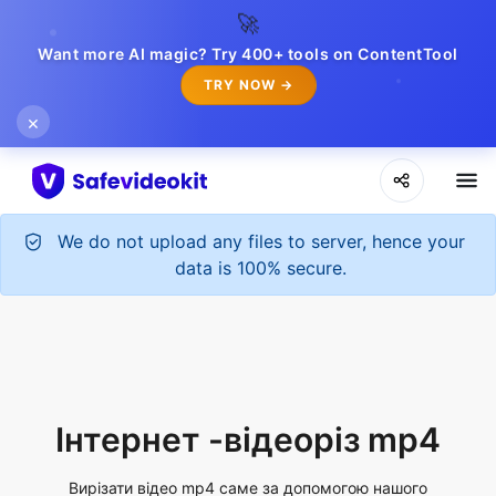
🚀
Want more AI magic? Try 400+ tools on ContentTool
TRY NOW →
×
We do not upload any files to server, hence your
data is 100% secure.
Інтернет -відеоріз mp4
Вирізати відео mp4 саме за допомогою нашого
різака mp4