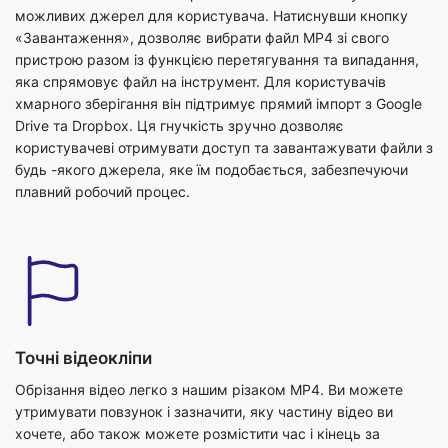
яка спрямовує файл на інструмент. Для користувачів
хмарного зберігання він підтримує прямий імпорт з Google
Drive та Dropbox. Ця гнучкість зручно дозволяє
користувачеві отримувати доступ та завантажувати файли з
будь -якого джерела, яке їм подобається, забезпечуючи
плавний робочий процес.
Точні відеокліпи
Обрізання відео легко з нашим різаком MP4. Ви можете
утримувати повзунок і зазначити, яку частину відео ви
хочете, або також можете розмістити час і кінець за
години, хвилини та секунди. Отримайте відео, оброблене
ідеальними термінами, за допомогою яких можна легко
видалити небажані частини відео.