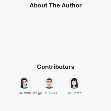
Contributors
Lakshmi Badige
Taufik Ali
Rk Shree
ครอบตัด MP4