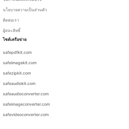
ผู้สละสิทธิ์
ไซต์เครือข่าย
safepdfkit.com
safeimagekit.com
safezipkit.com
safeaudiokit.com
safeaudioconverter.com
safeimageconverter.com
safevideoconverter.com
© 2026 Copyright:
safevideokit
ภาษาไทย