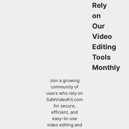
Our
Video
Editing
Tools
Monthly
Join a growing
community of
users who rely on
SafeVideoKit.com
for secure,
efficient, and
easy-to-use
video editing and
processing tools.
Enjoy privacy-
focused features
with no data