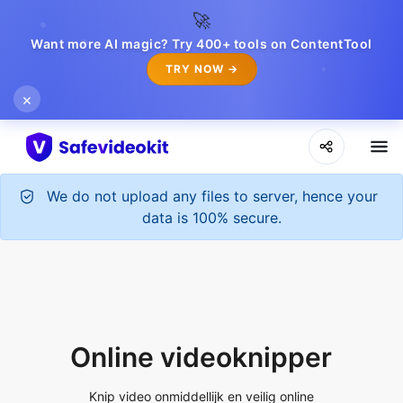
🚀
Want more AI magic? Try 400+ tools on ContentTool
TRY NOW →
×
Online videoknipper
Knip video onmiddellijk en veilig online
Upload File