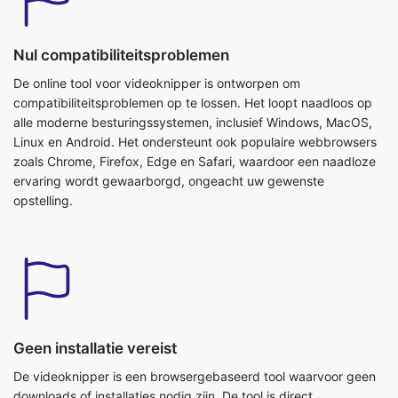
De online tool voor videoknipper is ontworpen om
compatibiliteitsproblemen op te lossen. Het loopt naadloos op
alle moderne besturingssystemen, inclusief Windows, MacOS,
Linux en Android. Het ondersteunt ook populaire webbrowsers
zoals Chrome, Firefox, Edge en Safari, waardoor een naadloze
ervaring wordt gewaarborgd, ongeacht uw gewenste
opstelling.
Geen installatie vereist
De videoknipper is een browsergebaseerd tool waarvoor geen
downloads of installaties nodig zijn. De tool is direct
toegankelijk vanaf elk apparaat met een internetverbinding,
waardoor tijd en opslagruimte wordt bespaard. Deze functie is
met name gunstig voor gebruikers die vaak schakelen tussen
apparaten of degenen die hun systemen met extra software