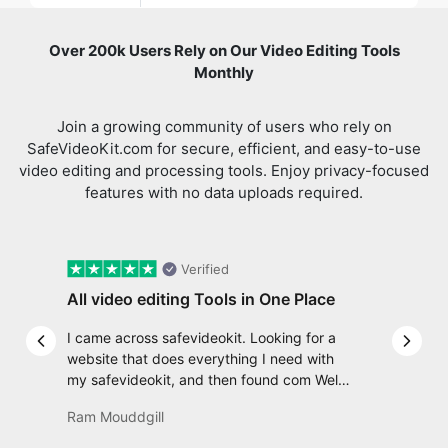
Join a growing community of users who rely on
SafeVideoKit.com for secure, efficient, and easy-to-use
video editing and processing tools. Enjoy privacy-focused
features with no data uploads required.
Verified
All video editing Tools in One Place
I came across safevideokit. Looking for a
Previous slide
Next 
website that does everything I need with
my safevideokit, and then found com Well,
quite honestly, it feels like a game changer!
Ram Mouddgill
It is an incredibly high-speed, stable and
easy-to-use site. It has since become my
go-to whenever I want to edit or create
video. I would suggest to everyone who
needs snappy tools every now and then!
Review us on