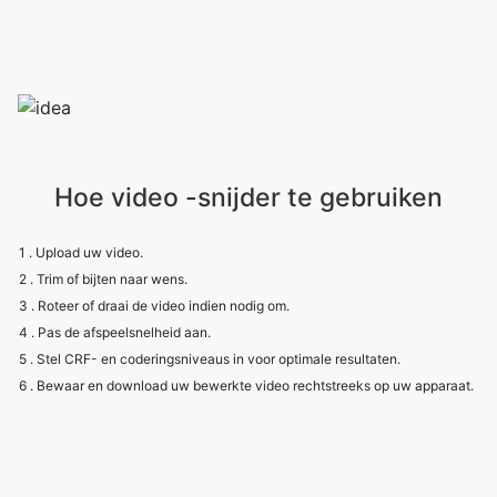
Hoe video -snijder te gebruiken
1 . Upload uw video.
2 . Trim of bijten naar wens.
3 . Roteer of draai de video indien nodig om.
4 . Pas de afspeelsnelheid aan.
5 . Stel CRF- en coderingsniveaus in voor optimale resultaten.
6 . Bewaar en download uw bewerkte video rechtstreeks op uw apparaat.
Other useful information
Explore our visual guides and infographics