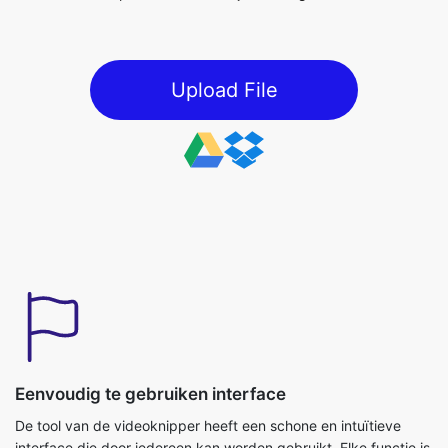
Eenvoudig te gebruiken interface
De tool van de videoknipper heeft een schone en intuïtieve
interface die door iedereen kan worden gebruikt. Elke functie is
duidelijk gelabeld en stapsgewijze richtlijnen wordt verstrekt.
Pictogrammen, schuifregelaars en vervolgkeuzemenu's maken
het bewerkingsproces eenvoudig. Zelfs een beginner kan de
geavanceerde opties moeiteloos gebruiken. Dit ontwerp maakt