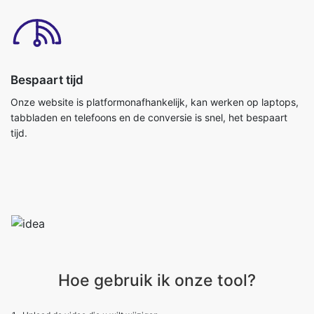
Bespaart tijd
Onze website is platformonafhankelijk, kan werken op laptops,
tabbladen en telefoons en de conversie is snel, het bespaart
tijd.
Hoe gebruik ik onze tool?
1 . Upload de video die u wilt wijzigen.
2 . Selecteer de juiste maat die u wenst of meerdere maten
3 . Klik op de download Alles om alle beschikbare maten te downloaden.
4 . Druk op de geselecteerde downloadknop om geselecteerde