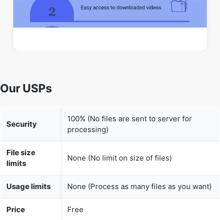
Our USPs
100% (No files are sent to server for
Security
processing)
File size
None (No limit on size of files)
limits
Usage limits
None (Process as many files as you want)
Price
Free
User
None (We do not request for user
Information
information such as email / phone
Captured
number)