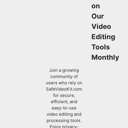
Video
Editing
Tools
Monthly
Join a growing
community of
users who rely on
SafeVideoKit.com
for secure,
efficient, and
easy-to-use
video editing and
processing tools.
Enjoy privacy-
focused features
with no data
uploads required.