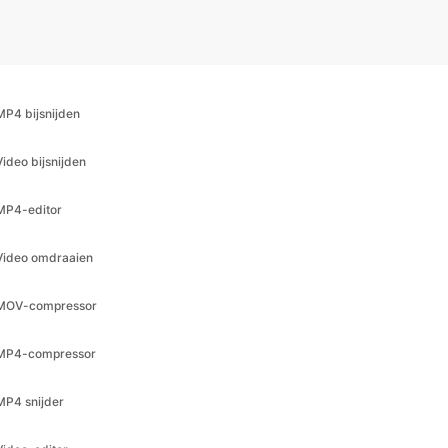
MP4 bijsnijden
Video bijsnijden
MP4-editor
Video omdraaien
MOV-compressor
MP4-compressor
MP4 snijder
Video-editor
MP4-trimmer