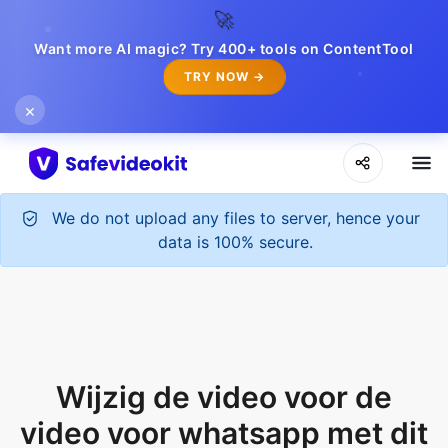
🚀
Want more AI magic? Try 400+ tools on ContentTool
TRY NOW →
×
We do not upload any files to server, hence your
data is 100% secure.
Wijzig de video voor de
video voor whatsapp met dit
veilige tool
Ontvang de video van de gewenste formaat voor