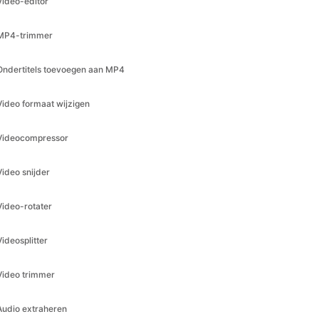
Ondertitels toevoegen aan MP4
Video formaat wijzigen
Videocompressor
Video snijder
Video-rotater
Videosplitter
Video trimmer
Audio extraheren
Formaat wijzigen voor Facebook