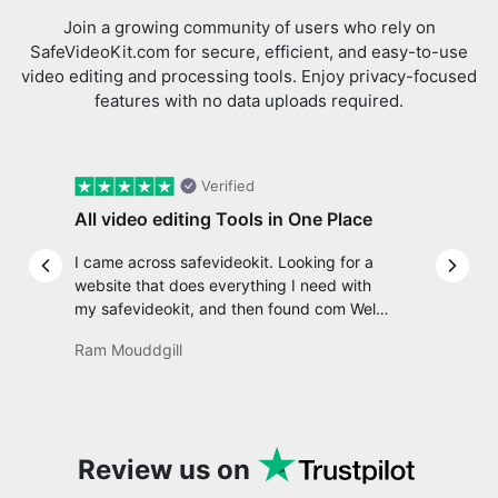
features with no data uploads required.
Verified
All video editing Tools in One Place
I came across safevideokit. Looking for a
Previous slide
Next 
website that does everything I need with
my safevideokit, and then found com Well,
quite honestly, it feels like a game changer!
Ram Mouddgill
It is an incredibly high-speed, stable and
easy-to-use site. It has since become my
go-to whenever I want to edit or create
video. I would suggest to everyone who
needs snappy tools every now and then!
Review us on