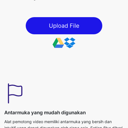
Upload File
Antarmuka yang mudah digunakan
Alat pemotong video memiliki antarmuka yang bersih dan
intuitif yang dapat digunakan oleh siapa saja. Setiap fitur diberi
label dengan jelas dan panduan langkah demi langkah
disediakan. Ikon, slider, dan menu drop-down membuat proses
pengeditan sederhana. Bahkan seorang pemula dapat