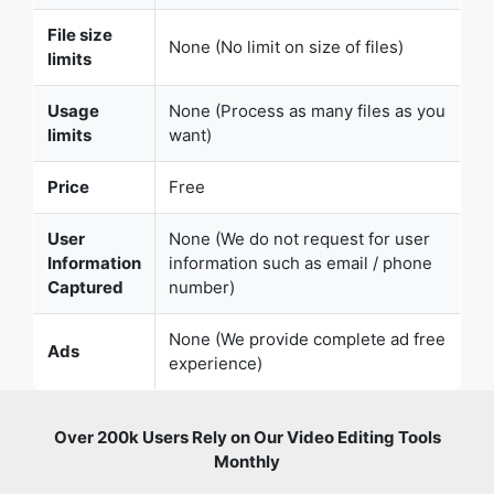
Usage
None (Process as many files as you
limits
want)
Price
Free
User
None (We do not request for user
Information
information such as email / phone
Captured
number)
None (We provide complete ad free
Ads
experience)
Over 200k Users Rely on Our Video Editing Tools
Monthly
Join a growing community of users who rely on
SafeVideoKit.com for secure, efficient, and easy-to-use
video editing and processing tools. Enjoy privacy-focused