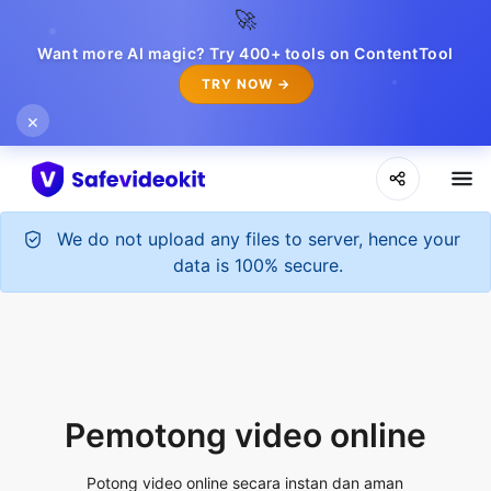
🚀
Want more AI magic? Try 400+ tools on ContentTool
TRY NOW →
×
We do not upload any files to server, hence your
data is 100% secure.
Pemotong video online
Potong video online secara instan dan aman