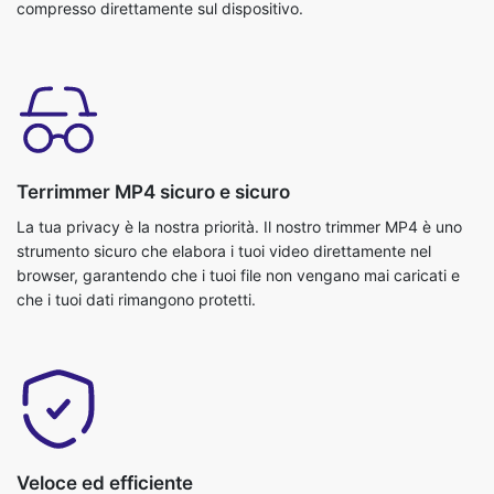
Terrimmer MP4 sicuro e sicuro
La tua privacy è la nostra priorità. Il nostro trimmer MP4 è uno
strumento sicuro che elabora i tuoi video direttamente nel
browser, garantendo che i tuoi file non vengano mai caricati e
che i tuoi dati rimangono protetti.
Veloce ed efficiente
Il trimmer MP4 è ottimizzato per la velocità, fornendo risultati
immediatamente senza compromettere la qualità. Gli utenti
possono modificare, salvare e scaricare i loro video in