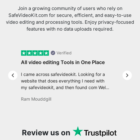
features with no data uploads required.
Verified
All video editing Tools in One Place
I came across safevideokit. Looking for a
Previous slide
Next 
website that does everything I need with
my safevideokit, and then found com Well,
quite honestly, it feels like a game changer!
Ram Mouddgill
It is an incredibly high-speed, stable and
easy-to-use site. It has since become my
go-to whenever I want to edit or create
video. I would suggest to everyone who
needs snappy tools every now and then!
Review us on