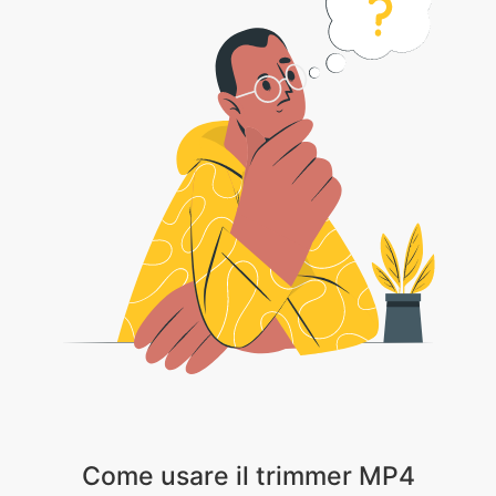
Come usare il trimmer MP4
1 . Carica il video MP4 che vuoi tagliare.
2 . Usa le opzioni di rivestimento e raccolto di conseguenza.
3 . Scegli le altre opzioni di modifica come ruotare, capovolgere e regolare