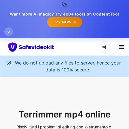
🚀
Want more AI magic? Try 400+ tools on ContentTool
TRY NOW →
×
We do not upload any files to server, hence your
data is 100% secure.
Terrimmer mp4 online
Risolvi tutti i problemi di editing con lo strumento di
taglio mp4