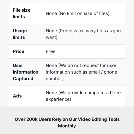
Usage
None (Process as many files as you
limits
want)
Price
Free
User
None (We do not request for user
Information
information such as email / phone
Captured
number)
None (We provide complete ad free
Ads
experience)
Over 200k Users Rely on Our Video Editing Tools
Monthly
Join a growing community of users who rely on
SafeVideoKit.com for secure, efficient, and easy-to-use
video editing and processing tools. Enjoy privacy-focused