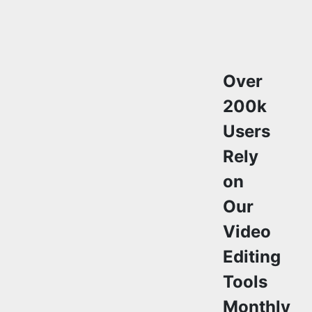
Over
200k
Users
Rely
on
Our
Video
Editing
Tools
Monthly
Join a growing
community of