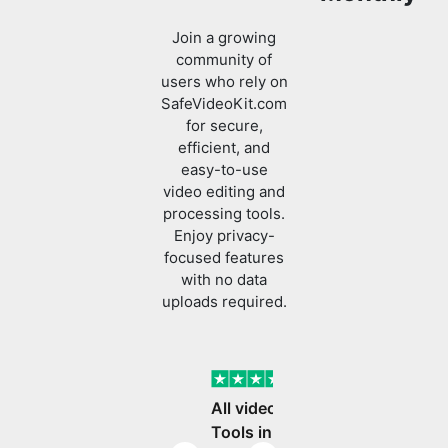
users who rely on
SafeVideoKit.com
for secure,
efficient, and
easy-to-use
video editing and
processing tools.
Enjoy privacy-
focused features
with no data
uploads required.
Verified
All video editing
Tools in One Place
Previous slide
Next slide
I came across
safevideokit. Looking for
a website that does