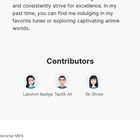
worlds.
Contributors
Lakshmi Badige
Taufik Ali
Rk Shree
Recortar MP4
Recortar vídeo