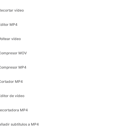
Editor MP4
Voltear vídeo
Compresor MOV
Compresor MP4
Cortador MP4
Editor de vídeo
recortadora MP4
Añadir subtítulos a MP4
Redimensionar vídeo
Compresor de vídeo