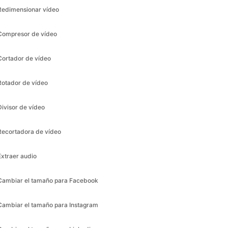
Cortador de vídeo
Rotador de vídeo
Divisor de vídeo
Recortadora de vídeo
Extraer audio
Cambiar el tamaño para Facebook
Cambiar el tamaño para Instagram
Cambiar el tamaño para Linkedin
Cambiar el tamaño de Pinterest