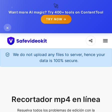
🚀
Want more AI magic? Try 400+ tools on ContentTool
TRY NOW →
×
We do not upload any files to server, hence your
data is 100% secure.
Recortador mp4 en línea
Resuelva todos los problemas de edición con la
herramienta de recorte mp4