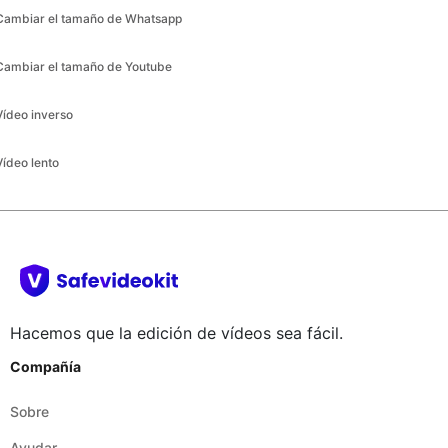
Vídeo inverso
Vídeo lento
Hacemos que la edición de vídeos sea fácil.
Compañía
Sobre
Ayudar
Blog
Términos y condiciones