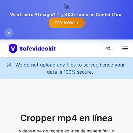
🚀
Want more AI magic? Try 400+ tools on ContentTool
TRY NOW →
×
Cropper mp4 en línea
Videos mp4 de recorte en línea de manera fácil e
instantánea