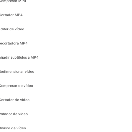
Editor de vídeo
recortadora MP4
Añadir subtítulos a MP4
Redimensionar vídeo
Compresor de vídeo
Cortador de vídeo
Rotador de vídeo
Divisor de vídeo
Recortadora de vídeo
Extraer audio