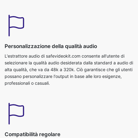
Personalizzazione della qualità audio
L'estrattore audio di safevideokit.com consente all'utente di
selezionare la qualità audio desiderata dalla standard a audio di
alta qualità, che va da 48k a 320k. Ciò garantisce che gli utenti
possano personalizzare l'output in base alle loro esigenze,
professionali o casuali.
Compatibilità regolare
L'audio estratto dalla funzione MP4 supporta quasi tutti i
formati video come MP4, OGG, AVI, MKV, MOV e altri. In questo