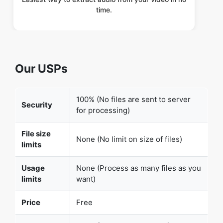
Our USPs
100% (No files are sent to server
Security
for processing)
File size
None (No limit on size of files)
limits
Usage
None (Process as many files as you
limits
want)
Price
Free
User
None (We do not request for user
Information
information such as email / phone
Captured
number)