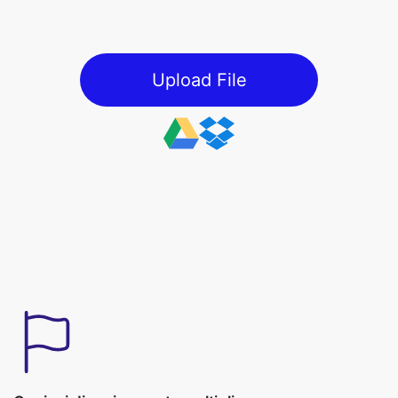
Upload File
Opzioni di caricamento multipli
L'estrattore audio dalla funzione video offre più metodi di