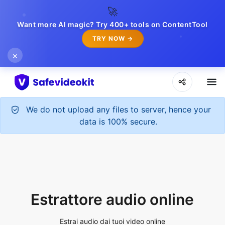
🚀
Want more AI magic? Try 400+ tools on ContentTool
TRY NOW →
×
We do not upload any files to server, hence your
data is 100% secure.
Estrattore audio online
Estrai audio dai tuoi video online