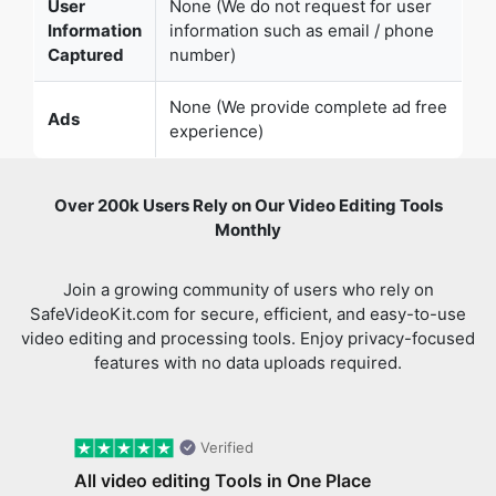
None (We provide complete ad free
Ads
experience)
Over 200k Users Rely on Our Video Editing Tools
Monthly
Join a growing community of users who rely on
SafeVideoKit.com for secure, efficient, and easy-to-use
video editing and processing tools. Enjoy privacy-focused
features with no data uploads required.
Verified
All video editing Tools in One Place
I came across safevideokit. Looking for a
Previous slide
Next 
website that does everything I need with