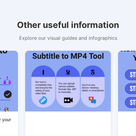
Other useful information
Copy Link
Explore our visual guides and infographics
r your