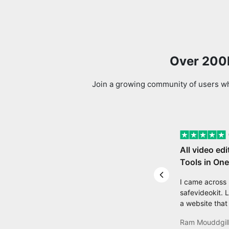
Over 200k
Join a growing community of users who
All video edi
Tools in One
Previous slide
I came across
safevideokit. 
a website that
everything I n
Ram Mouddgil
my safevideoki