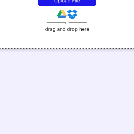
Upload File
or
drag and drop here