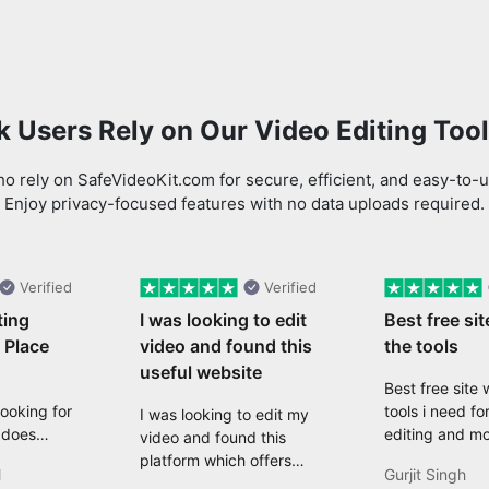
 Users Rely on Our Video Editing Too
 rely on SafeVideoKit.com for secure, efficient, and easy-to-u
Enjoy privacy-focused features with no data uploads required.
Verified
Verified
ting
I was looking to edit
Best free sit
 Place
video and found this
the tools
useful website
Best free site w
Looking for
tools i need fo
I was looking to edit my
 does
editing and mo
video and found this
eed with
platform which offers
l
Gurjit Singh
t, and
comprehensive features