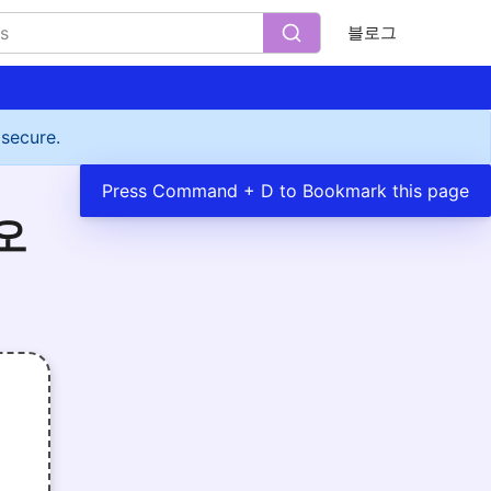
블로그
 secure.
Press Command + D to Bookmark this page
오