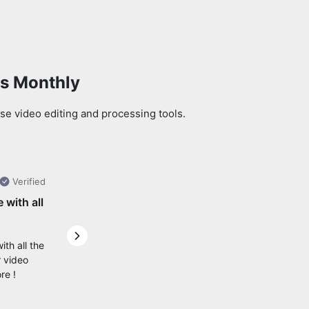
ls Monthly
se video editing and processing tools.
Verified
e with all
Next slide
ith all the
r video
re !