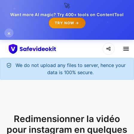
🚀
Want more AI magic? Try 400+ tools on ContentTool
TRY NOW →
×
We do not upload any files to server, hence your
data is 100% secure.
Redimensionner la vidéo
pour instagram en quelques
clics
Obtenez votre vidéo de taille souhaitée pour
instagram