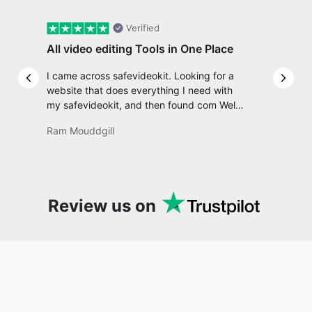
I came across safevideokit. Looking for a
Previous slide
Next 
website that does everything I need with
my safevideokit, and then found com Well,
quite honestly, it feels like a game changer!
Ram Mouddgill
It is an incredibly high-speed, stable and
easy-to-use site. It has since become my
go-to whenever I want to edit or create
video. I would suggest to everyone who
needs snappy tools every now and then!
Review us on
Recent posts