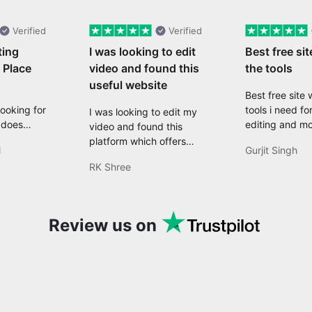
Verified
Verified
ting
I was looking to edit
Best free sit
 Place
video and found this
the tools
useful website
Best free site w
Looking for
tools i need fo
I was looking to edit my
 does
editing and mo
video and found this
eed with
platform which offers
l
Gurjit Singh
t, and
comprehensive features
RK Shree
 Well,
like resizing, converting,
it feels
compressing, editing,
anger! It
and many more features
y high-
that are useful for my
Review us on
 and easy-
projects.
 has since
-to
t to edit
. I would
eryone