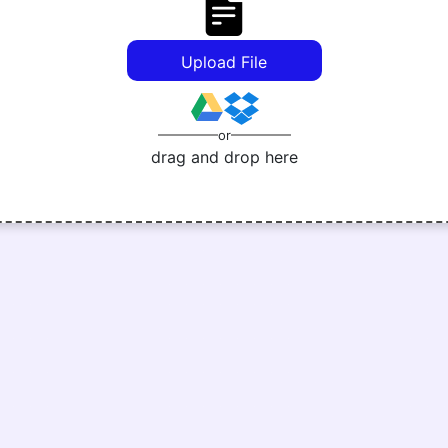
Upload File
or
drag and drop here