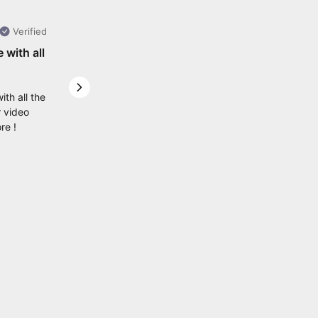
Verified
e with all
Next slide
ith all the
r video
re !