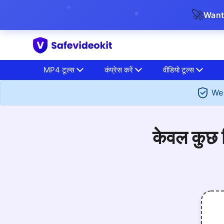
🚀
Want
MP4 टूल्स
कंप्रेस करें
वीडियो टूल्स
We 
केवल कुछ क्