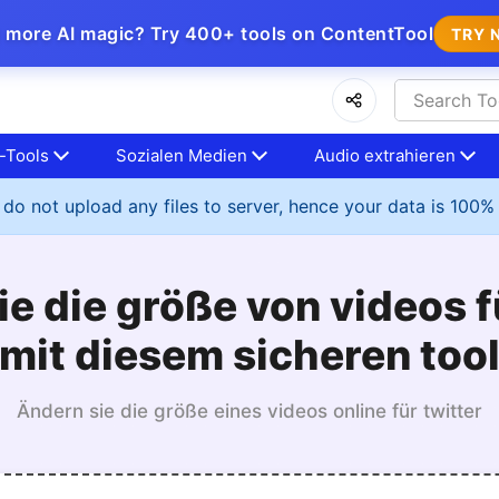
 more AI magic? Try 400+ tools on ContentTool
TRY 
-Tools
Sozialen Medien
Audio extrahieren
do not upload any files to server, hence your data is 100%
e die größe von videos f
mit diesem sicheren too
Ändern sie die größe eines videos online für twitter