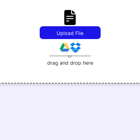
Upload File
or
drag and drop here