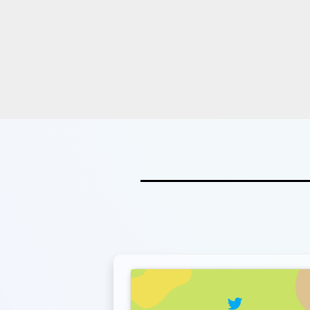
speed, stable
to-use site. It
become my go
whenever I wan
or create video
suggest to ev
who needs sna
every now and