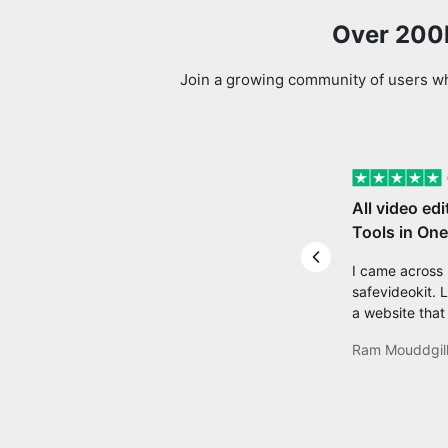
Over 200k
Join a growing community of users who
All video edi
Tools in One
Previous slide
I came across
safevideokit. 
a website that
everything I n
Ram Mouddgil
my safevideoki
then found com
quite honestly, 
like a game ch
is an incredibl