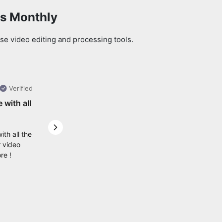
ls Monthly
se video editing and processing tools.
Verified
e with all
Next slide
ith all the
r video
re !