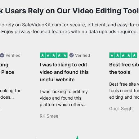
 Users Rely on Our Video Editing Too
 rely on SafeVideoKit.com for secure, efficient, and easy-to-u
Enjoy privacy-focused features with no data uploads required.
Verified
Verified
ting
I was looking to edit
Best free sit
 Place
video and found this
the tools
useful website
Best free site w
Looking for
tools i need fo
I was looking to edit my
 does
editing and mo
video and found this
eed with
platform which offers
l
Gurjit Singh
t, and
comprehensive features
RK Shree
 Well,
like resizing, converting,
it feels
compressing, editing,
anger! It
and many more features
y high-
that are useful for my