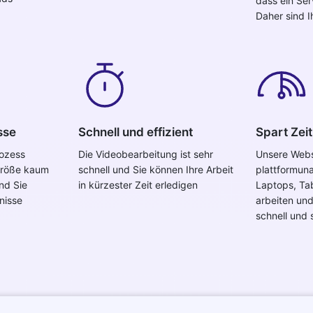
dass ein Serv
Daher sind I
sse
Schnell und effizient
Spart Zeit
rozess
Die Videobearbeitung ist sehr
Unsere Websi
größe kaum
schnell und Sie können Ihre Arbeit
plattformun
nd Sie
in kürzester Zeit erledigen
Laptops, Ta
nisse
arbeiten und
schnell und s