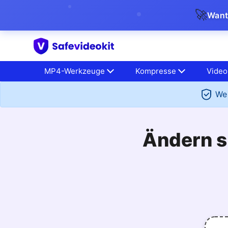
🚀
Want
MP4-Werkzeuge
Kompresse
Video
We 
Ändern si