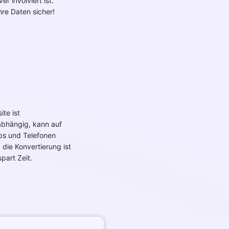
er involviert ist.
hre Daten sicher!
te ist
abhängig, kann auf
bs und Telefonen
 die Konvertierung ist
part Zeit.