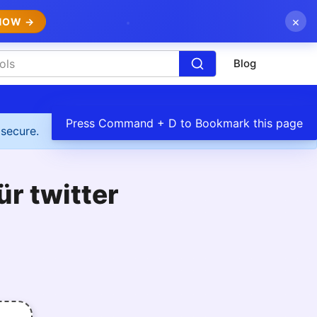
×
NOW →
Blog
Press Command + D to Bookmark this page
 secure.
ür twitter
l