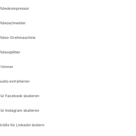
Videokompressor
Videoschneider
Video-Drehmaschine
Videosplitter
Trimmer
Audio extrahieren
Für Facebook skalieren
Für Instagram skalieren
Größe für Linkedin ändern