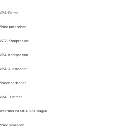
MP4-Editor
Video umdrehen
MOV-Kompressor
MP4-Kompressor
MP4-Ausstecher
Videobearbeiter
MP4-Trimmer
Untertitel zu MP4 hinzufügen
Video skalieren