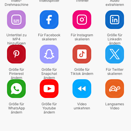
Video-
Videosplitter
Trimmer
Audio
Drehmaschine
extrahieren
Untertitel zu
Für Facebook
Für Instagram
Größe für
MP4
skalieren
skalieren
Linkedin
hinzufügen
ändern
Größe für
Größe für
Größe für
Für Twitter
Pinterest
Snapchat
Tiktok ändern
skalieren
ändern
ändern
Größe für
Größe für
Video
Langsames
WhatsApp
Youtube
umkehren
Video
ändern
ändern