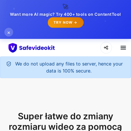
🚀
Want more AI magic? Try 400+ tools on ContentTool
TRY NOW →
×
We do not upload any files to server, hence your
data is 100% secure.
Super łatwe do zmiany
rozmiaru wideo za pomocą
zmiany rozmiaru dla